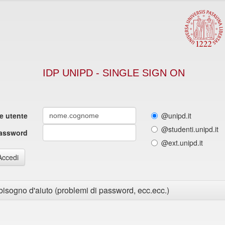
IDP UNIPD - SINGLE SIGN ON
 utente
@unipd.it
@studenti.unipd.it
assword
@ext.unipd.it
Accedi
bisogno d'aiuto (problemi di password, ecc.ecc.)