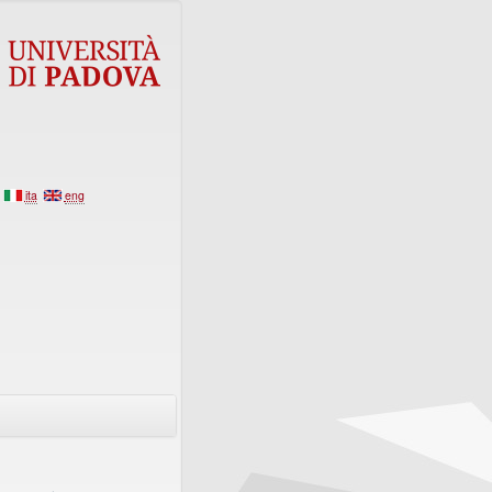
ita
eng